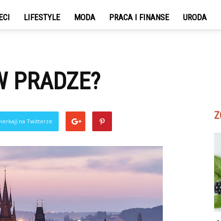
ECI
LIFESTYLE
MODA
PRACA I FINANSE
URODA
W PRADZE?
Z
ierkaj) na Twitterze