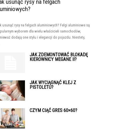
ak usunąć rysy na felgach
luminiowych?
k usunąć rysy na felgach aluminiowych? Felgi aluminiowe są
pularnym wyborem dla wielu właścicieli samochodów,
nieważ dodają one stylu i elegancji do pojazdu. Niestety,
.
JAK ZDEMONTOWAĆ BLOKADĘ
KIEROWNICY MEGANE II?
JAK WYCIĄGNĄĆ KLEJ Z
PISTOLETU?
CZYM CIĄĆ GRES 60×60?