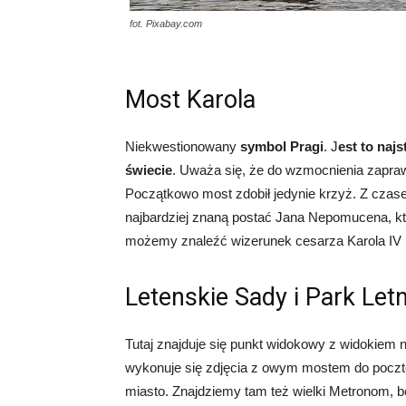
fot. Pixabay.com
Most Karola
Niekwestionowany
symbol Pragi
. J
est to naj
świecie
. Uważa się, że do wzmocnienia zapraw
Początkowo most zdobił jedynie krzyż. Z czas
najbardziej znaną postać Jana Nepomucena, któ
możemy znaleźć wizerunek cesarza Karola IV i
Letenskie Sady i Park Let
Tutaj znajduje się punkt widokowy z widokiem n
wykonuje się zdjęcia z owym mostem do pocztó
miasto. Znajdziemy tam też wielki Metronom, 