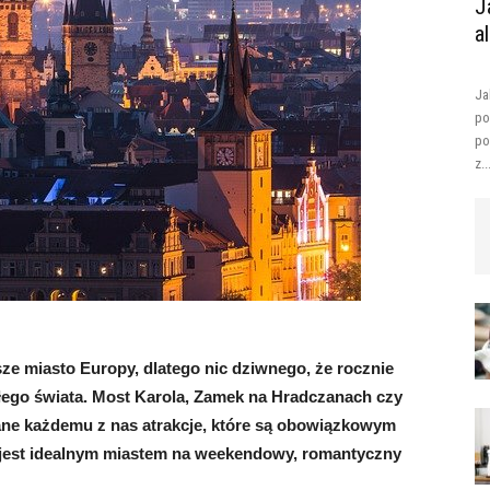
J
a
Ja
po
po
z..
jsze miasto Europy, dlatego nic dziwnego, że rocznie
ałego świata. Most Karola, Zamek na Hradczanach czy
e każdemu z nas atrakcje, które są obowiązkowym
 jest idealnym miastem na weekendowy, romantyczny