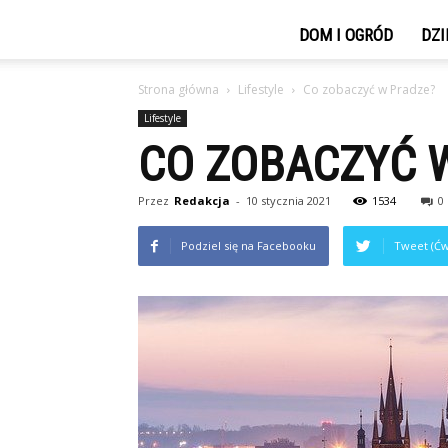
DOM I OGRÓD
DZI
Strona główna
Lifestyle
Co zobaczyć w Pradze?
Lifestyle
CO ZOBACZYĆ 
Przez
Redakcja
-
10 stycznia 2021
1534
0
Podziel się na Facebooku
Tweet (Ćw