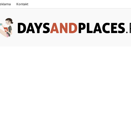
eklama
Kontakt
DaysAndPlaces.pl