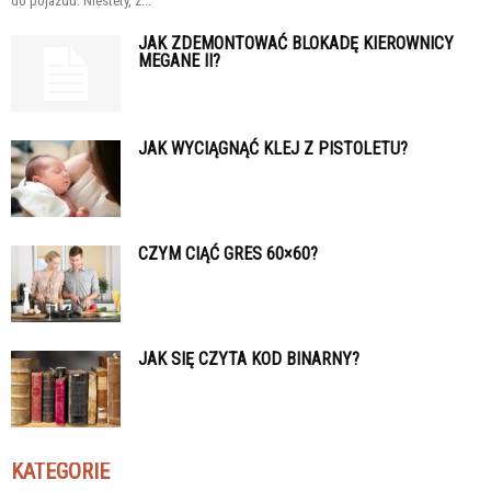
do pojazdu. Niestety, z...
JAK ZDEMONTOWAĆ BLOKADĘ KIEROWNICY
MEGANE II?
JAK WYCIĄGNĄĆ KLEJ Z PISTOLETU?
CZYM CIĄĆ GRES 60×60?
JAK SIĘ CZYTA KOD BINARNY?
KATEGORIE