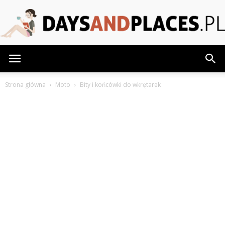
DaysAndPlaces.pl
Strona główna
Moto
Bity i końcówki do wkrętarek