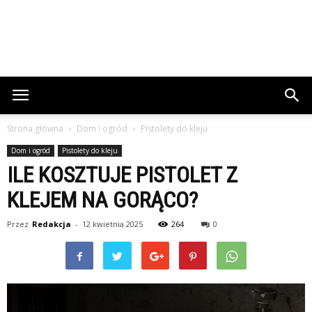
Strona główna
Dom i ogród
Pistolety do kleju
Dom i ogród
Pistolety do kleju
ILE KOSZTUJE PISTOLET Z
KLEJEM NA GORĄCO?
Przez
Redakcja
-
12 kwietnia 2025
264
0