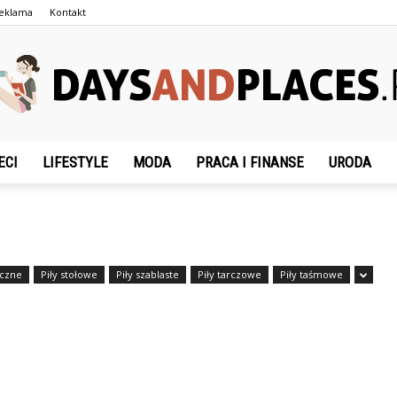
eklama
Kontakt
ECI
LIFESTYLE
MODA
PRACA I FINANSE
URODA
DaysAndPlaces.pl
ęczne
Piły stołowe
Piły szablaste
Piły tarczowe
Piły taśmowe