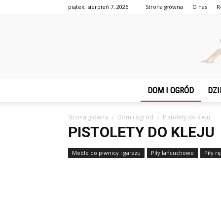
piątek, sierpień 7, 2026
Strona główna
O nas
R
DOM I OGRÓD
DZI
Strona główna
Dom i ogród
Pistolety do kleju
PISTOLETY DO KLEJU
Meble do piwnicy i garażu
Piły łańcuchowe
Piły r