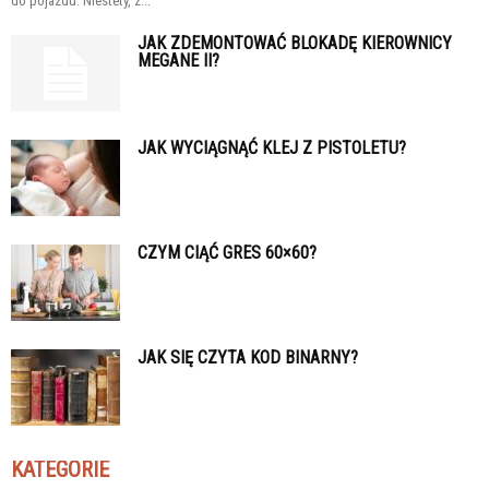
do pojazdu. Niestety, z...
JAK ZDEMONTOWAĆ BLOKADĘ KIEROWNICY
MEGANE II?
JAK WYCIĄGNĄĆ KLEJ Z PISTOLETU?
CZYM CIĄĆ GRES 60×60?
JAK SIĘ CZYTA KOD BINARNY?
KATEGORIE