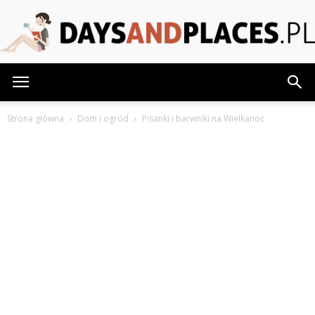
DaysAndPlaces.pl
Strona główna
Dom i ogród
Pisanki i barwniki na Wielkanoc