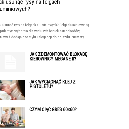
ak usunąć rysy na felgach
luminiowych?
k usunąć rysy na felgach aluminiowych? Felgi aluminiowe są
pularnym wyborem dla wielu właścicieli samochodów,
nieważ dodają one stylu i elegancji do pojazdu. Niestety,
.
JAK ZDEMONTOWAĆ BLOKADĘ
KIEROWNICY MEGANE II?
JAK WYCIĄGNĄĆ KLEJ Z
PISTOLETU?
CZYM CIĄĆ GRES 60×60?