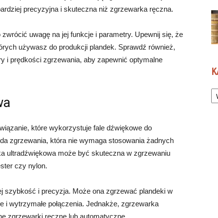
dziej precyzyjna i skuteczna niż zgrzewarka ręczna.
wrócić uwagę na jej funkcje i parametry. Upewnij się, że
tórych używasz do produkcji plandek. Sprawdź również,
ry i prędkości zgrzewania, aby zapewnić optymalne
K
Ka
wa
wiązanie, które wykorzystuje fale dźwiękowe do
oda zgrzewania, która nie wymaga stosowania żadnych
ka ultradźwiękowa może być skuteczna w zgrzewaniu
ster czy nylon.
jej szybkość i precyzja. Może ona zgrzewać plandeki w
łe i wytrzymałe połączenia. Jednakże, zgrzewarka
ne zgrzewarki ręczne lub automatyczne.