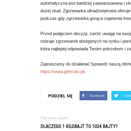
automatyczna jest bardziej zaawansowana i sku
dużej skali. Zgrzewarka ultradźwiękowa oferu
podczas gdy zgrzewarka gorąca zapewnia trwał
Przed podjęciem decyzji, zwróć uwagę na swoj
rodzaje zgrzewarek dostępnych na rynku i poró
która najlepiej odpowiada Twoim potrzebom i z
Zapraszamy do działania! Sprawdź naszą ofertę
https://www.getmoto.pl/
.
PODZIEL SIĘ
Facebook
Twit
Poprzedni artykuł
DLACZEGO 1 KILOBAJT TO 1024 BAJTY?