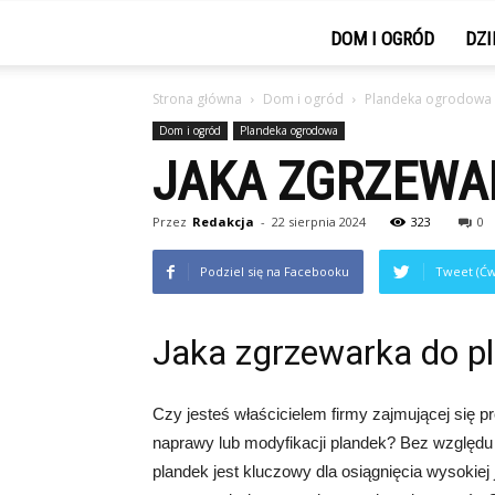
DOM I OGRÓD
DZI
Strona główna
Dom i ogród
Plandeka ogrodowa
Dom i ogród
Plandeka ogrodowa
JAKA ZGRZEWA
Przez
Redakcja
-
22 sierpnia 2024
323
0
Podziel się na Facebooku
Tweet (Ćw
Jaka zgrzewarka do p
Czy jesteś właścicielem firmy zajmującej się 
naprawy lub modyfikacji plandek? Bez względu
plandek jest kluczowy dla osiągnięcia wysokiej