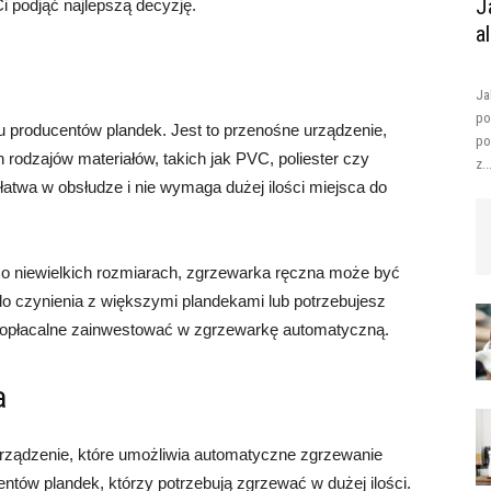
J
 podjąć najlepszą decyzję.
a
Ja
po
u producentów plandek. Jest to przenośne urządzenie,
po
 rodzajów materiałów, takich jak PVC, poliester czy
z..
łatwa w obsłudze i nie wymaga dużej ilości miejsca do
 o niewielkich rozmiarach, zgrzewarka ręczna może być
do czynienia z większymi plandekami lub potrzebujesz
j opłacalne zainwestować w zgrzewarkę automatyczną.
a
ządzenie, które umożliwia automatyczne zgrzewanie
entów plandek, którzy potrzebują zgrzewać w dużej ilości.