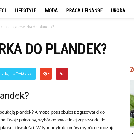
ECI
LIFESTYLE
MODA
PRACA I FINANSE
URODA
Jaka zgrzewarka do plandek?
RKA DO PLANDEK?
Z
ierkaj) na Twitterze
landek?
produkcją plandek? A może potrzebujesz zgrzewarki do
 na Twoje potrzeby, wybór odpowiedniej zgrzewarki do
 jakości i trwałości. W tym artykule omówimy różne rodzaje