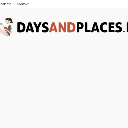
Reklama
Kontakt
DaysAndPlaces.pl