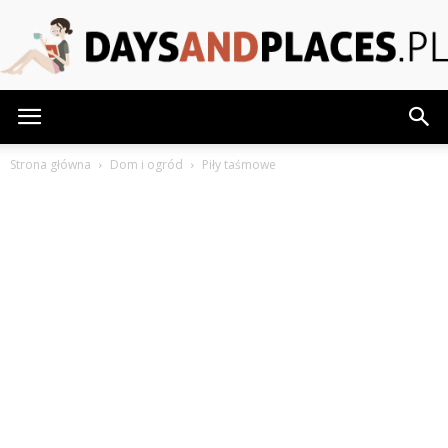
DaysAndPlaces.pl
Strona główna
Dom i ogród
Piły taśmowe