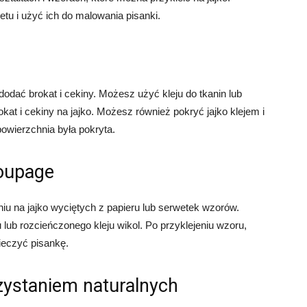
u i użyć ich do malowania pisanki.
dodać brokat i cekiny. Możesz użyć kleju do tkanin lub
okat i cekiny na jajko. Możesz również pokryć jajko klejem i
powierzchnia była pokryta.
coupage
iu na jajko wyciętych z papieru lub serwetek wzorów.
lub rozcieńczonego kleju wikol. Po przyklejeniu wzoru,
ieczyć pisankę.
zystaniem naturalnych