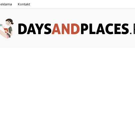
Reklama
Kontakt
DaysAndPlaces.pl