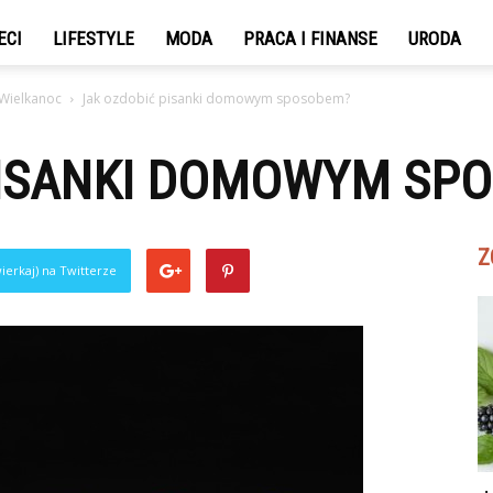
ECI
LIFESTYLE
MODA
PRACA I FINANSE
URODA
 Wielkanoc
Jak ozdobić pisanki domowym sposobem?
PISANKI DOMOWYM SP
Z
ierkaj) na Twitterze