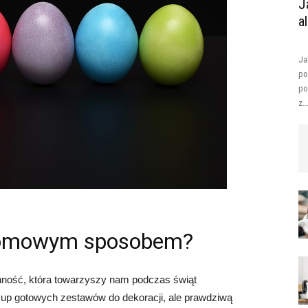
J
a
Ja
po
po
z..
 domowym sposobem?
ynność, która towarzyszy nam podczas świąt
kup gotowych zestawów do dekoracji, ale prawdziwą