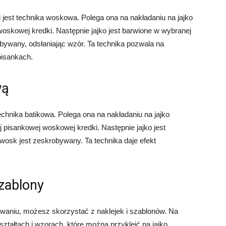
 jest technika woskowa. Polega ona na nakładaniu na jajko
woskowej kredki. Następnie jajko jest barwione w wybranej
obywany, odsłaniając wzór. Ta technika pozwala na
pisankach.
wą
echnika batikowa. Polega ona na nakładaniu na jajko
pisankowej woskowej kredki. Następnie jajko jest
wosk jest zeskrobywany. Ta technika daje efekt
szablony
lowaniu, możesz skorzystać z naklejek i szablonów. Na
ztałtach i wzorach, które można przykleić na jajko.