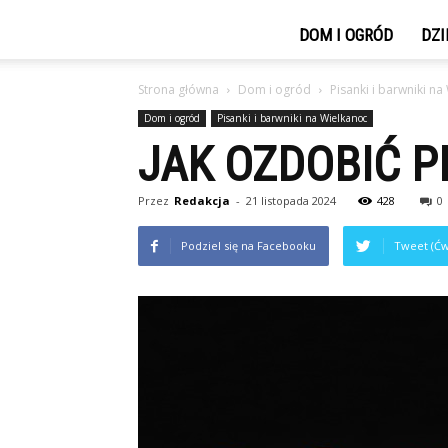
DOM I OGRÓD
DZI
Strona główna
Dom i ogród
Pisanki i barwniki na
Dom i ogród
Pisanki i barwniki na Wielkanoc
JAK OZDOBIĆ 
Przez
Redakcja
-
21 listopada 2024
428
0
Podziel się na Facebooku
Tweet (Ćw