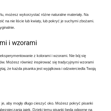
ylu, możesz wykorzystać różne naturalne materiały. Na
ć na nie liście lub kwiaty, lub pokryć je suchymi zbożami.
yginalnie.
ami i wzorami
 eksperymentowanie z kolorami i wzorami. Nie bój się
rów. Możesz również inspirować się tradycyjnymi wzorami
ętaj, że każda pisanka jest wyjątkowa i odzwierciedla Twoją
 je, aby mogły długo cieszyć oko. Możesz pokryć pisanki
abezpieczania jajek. Dzięki temu pisanki będą odporne na