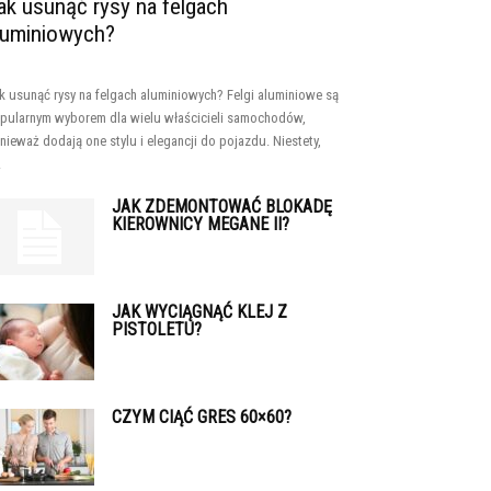
ak usunąć rysy na felgach
luminiowych?
k usunąć rysy na felgach aluminiowych? Felgi aluminiowe są
pularnym wyborem dla wielu właścicieli samochodów,
nieważ dodają one stylu i elegancji do pojazdu. Niestety,
.
JAK ZDEMONTOWAĆ BLOKADĘ
KIEROWNICY MEGANE II?
JAK WYCIĄGNĄĆ KLEJ Z
PISTOLETU?
CZYM CIĄĆ GRES 60×60?