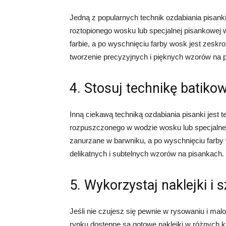
Jedną z popularnych technik ozdabiania pisanki
roztopionego wosku lub specjalnej pisankowej 
farbie, a po wyschnięciu farby wosk jest zeskr
tworzenie precyzyjnych i pięknych wzorów na 
4. Stosuj technikę batiko
Inną ciekawą techniką ozdabiania pisanki jest t
rozpuszczonego w wodzie wosku lub specjalnej 
zanurzane w barwniku, a po wyschnięciu farby 
delikatnych i subtelnych wzorów na pisankach.
5. Wykorzystaj naklejki i 
Jeśli nie czujesz się pewnie w rysowaniu i ma
rynku dostępne są gotowe naklejki w różnych ks