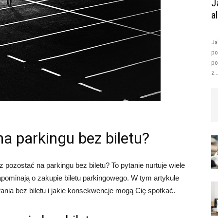
J
a
Ja
po
po
z..
a parkingu bez biletu?
 pozostać na parkingu bez biletu? To pytanie nurtuje wiele
pominają o zakupie biletu parkingowego. W tym artykule
ania bez biletu i jakie konsekwencje mogą Cię spotkać.