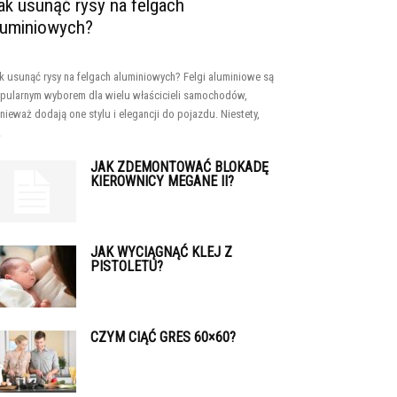
ak usunąć rysy na felgach
luminiowych?
k usunąć rysy na felgach aluminiowych? Felgi aluminiowe są
pularnym wyborem dla wielu właścicieli samochodów,
nieważ dodają one stylu i elegancji do pojazdu. Niestety,
.
JAK ZDEMONTOWAĆ BLOKADĘ
KIEROWNICY MEGANE II?
JAK WYCIĄGNĄĆ KLEJ Z
PISTOLETU?
CZYM CIĄĆ GRES 60×60?