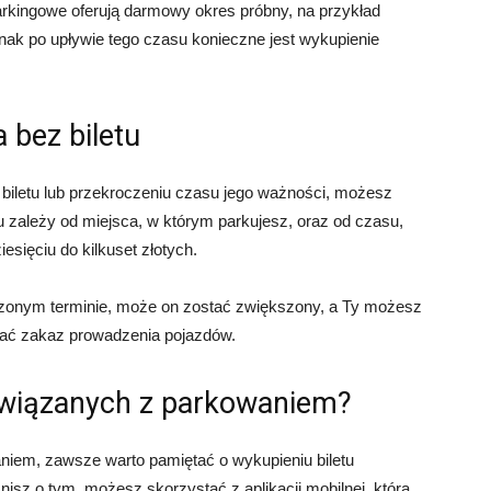
arkingowe oferują darmowy okres próbny, na przykład
nak po upływie tego czasu konieczne jest wykupienie
bez biletu
 biletu lub przekroczeniu czasu jego ważności, możesz
ależy od miejsca, w którym parkujesz, oraz od czasu,
esięciu do kilkuset złotych.
czonym terminie, może on zostać zwiększony, a Ty możesz
ymać zakaz prowadzenia pojazdów.
wiązanych z parkowaniem?
iem, zawsze warto pamiętać o wykupieniu biletu
isz o tym, możesz skorzystać z aplikacji mobilnej, która