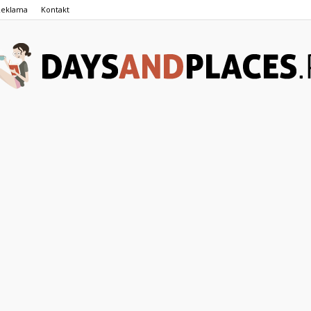
Reklama
Kontakt
DaysAndPlaces.pl