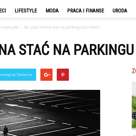
ECI
LIFESTYLE
MODA
PRACA I FINANSE
URODA
 motocykli
Ile czasu można stać na parkingu bez biletu?
NA STAĆ NA PARKINGU 
Z
ierkaj) na Twitterze