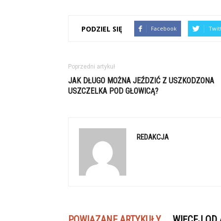
PODZIEL SIĘ
Facebook
Twit
Poprzedni artykuł
JAK DŁUGO MOŻNA JEŹDZIĆ Z USZKODZONA
USZCZELKA POD GŁOWICĄ?
REDAKCJA
POWIĄZANE ARTYKUŁY
WIĘCEJ OD