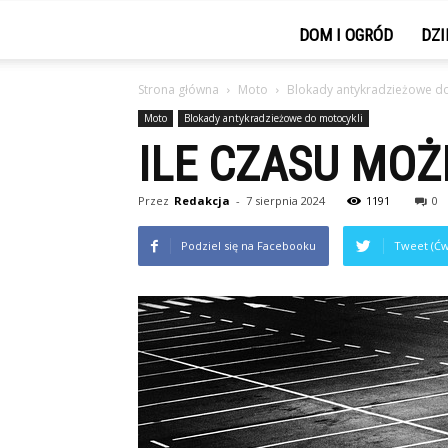
DOM I OGRÓD
DZI
Strona główna
Moto
Blokady antykradzieżowe do
Moto
Blokady antykradzieżowe do motocykli
ILE CZASU MOŻ
Przez
Redakcja
-
7 sierpnia 2024
1191
0
Podziel się na Facebooku
Tweet (Ćw