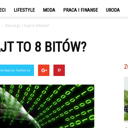
ECI
LIFESTYLE
MODA
PRACA I FINANSE
URODA
Dlaczego 1 bajt to 8 bitów?
JT TO 8 BITÓW?
Z
ierkaj) na Twitterze