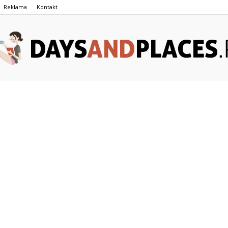
Reklama
Kontakt
DaysAndPlaces.pl