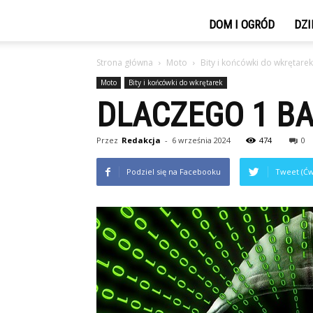
DOM I OGRÓD
DZI
Strona główna
Moto
Bity i końcówki do wkrętarek
Moto
Bity i końcówki do wkrętarek
DLACZEGO 1 BA
Przez
Redakcja
-
6 września 2024
474
0
Podziel się na Facebooku
Tweet (Ćw