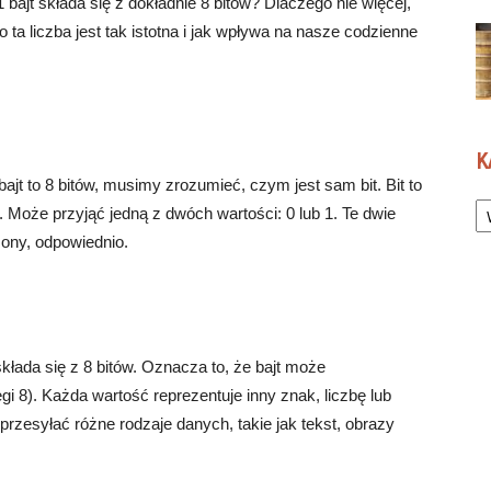
bajt składa się z dokładnie 8 bitów? Dlaczego nie więcej,
 ta liczba jest tak istotna i jak wpływa na nasze codzienne
K
ajt to 8 bitów, musimy zrozumieć, czym jest sam bit. Bit to
Ka
 Może przyjąć jedną z dwóch wartości: 0 lub 1. Te dwie
zony, odpowiednio.
składa się z 8 bitów. Oznacza to, że bajt może
 8). Każda wartość reprezentuje inny znak, liczbę lub
zesyłać różne rodzaje danych, takie jak tekst, obrazy