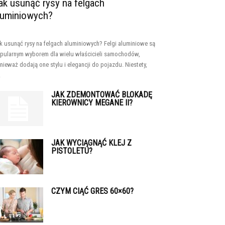
ak usunąć rysy na felgach
luminiowych?
k usunąć rysy na felgach aluminiowych? Felgi aluminiowe są
pularnym wyborem dla wielu właścicieli samochodów,
nieważ dodają one stylu i elegancji do pojazdu. Niestety,
.
JAK ZDEMONTOWAĆ BLOKADĘ
KIEROWNICY MEGANE II?
JAK WYCIĄGNĄĆ KLEJ Z
PISTOLETU?
CZYM CIĄĆ GRES 60×60?