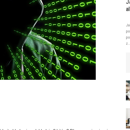
J
a
Ja
po
po
z..