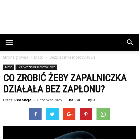
Strona główna
Moto
Bezpieczniki motocyklowe
Moto
Bezpieczniki motocyklowe
CO ZROBIĆ ŻEBY ZAPALNICZKA
DZIAŁAŁA BEZ ZAPŁONU?
Przez
Redakcja
-
1 czerwca 2025
278
0