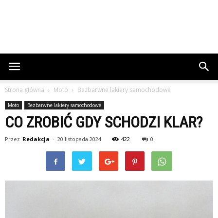
Strona główna
Moto
Bezbarwne lakiery samochodowe
Moto
Bezbarwne lakiery samochodowe
CO ZROBIĆ GDY SCHODZI KLAR?
Przez
Redakcja
-
20 listopada 2024
422
0