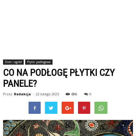
Dom i ogród
Płytki podłogowe
CO NA PODŁOGĘ PŁYTKI CZY
PANELE?
Przez
Redakcja
-
22 lutego 2025
696
0