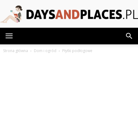
DaysAndPlaces.pl
Strona główna
Dom i ogród
Płytki podłogowe