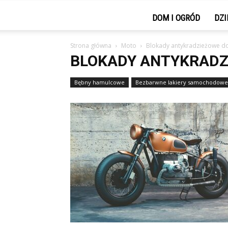
DOM I OGRÓD
DZI
Strona główna
Moto
Blokady antykradzieżowe do
BLOKADY ANTYKRADZ
Bębny hamulcowe
Bezbarwne lakiery samochodowe