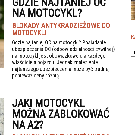
GDZIE NAJTANIEJ OC
NA MOTOCYKL?
BLOKADY ANTYKRADZIEŻOWE DO
MOTOCYKLI
K
Gdzie najtaniej OC na motocykl? Posiadanie
Ka
ubezpieczenia OC (odpowiedzialności cywilnej)
na motocykl jest obowiązkowe dla każdego
właściciela pojazdu. Jednak znalezienie
najtańszego ubezpieczenia może być trudne,
ponieważ ceny różnią...
JAKI MOTOCYKL
MOŻNA ZABLOKOWAĆ
NA A2?