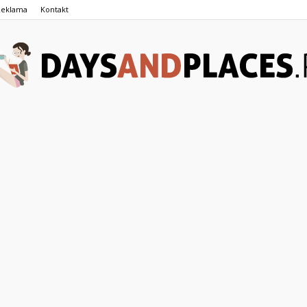
Reklama
Kontakt
DaysAndPlaces.pl