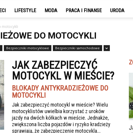
ECI
LIFESTYLE
MODA
PRACA I FINANSE
URODA
 motocykli
IEŻOWE DO MOTOCYKLI
Bezpieczniki motocyklowe
Bezpieczniki samochodowe
Z
JAK ZABEZPIECZYĆ
MOTOCYKL W MIEŚCIE?
BLOKADY ANTYKRADZIEŻOWE DO
MOTOCYKLI
Jak zabezpieczyć motocykl w mieście? Wielu
motocyklistów uwielbia korzystać z uroków
jazdy na dwóch kółkach w mieście. Jednakże,
zwiększona liczba pojazdów i ryzyko kradzieży
J
sprawiają, że zabezpieczenie motocykla...