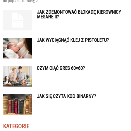
do pojazdu. Niestety, z...
JAK ZDEMONTOWAĆ BLOKADĘ KIEROWNICY
MEGANE II?
JAK WYCIĄGNĄĆ KLEJ Z PISTOLETU?
CZYM CIĄĆ GRES 60×60?
JAK SIĘ CZYTA KOD BINARNY?
KATEGORIE