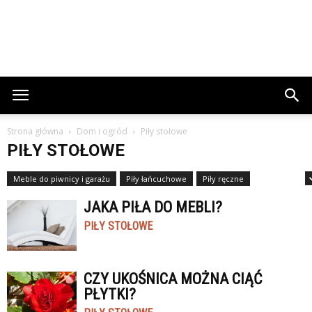
Strona główna
Dom i ogród
Piły stołowe
PIŁY STOŁOWE
Meble do piwnicy i garażu
Piły łańcuchowe
Piły ręczne
Piły stołowe
JAKA PIŁA DO MEBLI?
PIŁY STOŁOWE
CZY UKOŚNICA MOŻNA CIĄĆ
PŁYTKI?