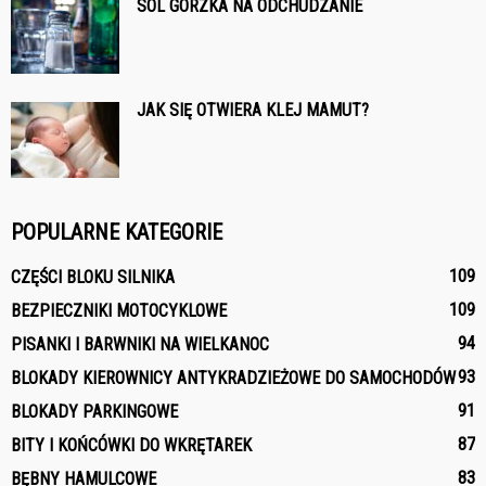
SÓL GORZKA NA ODCHUDZANIE
JAK SIĘ OTWIERA KLEJ MAMUT?
POPULARNE KATEGORIE
109
CZĘŚCI BLOKU SILNIKA
109
BEZPIECZNIKI MOTOCYKLOWE
94
PISANKI I BARWNIKI NA WIELKANOC
93
BLOKADY KIEROWNICY ANTYKRADZIEŻOWE DO SAMOCHODÓW
91
BLOKADY PARKINGOWE
87
BITY I KOŃCÓWKI DO WKRĘTAREK
83
BĘBNY HAMULCOWE